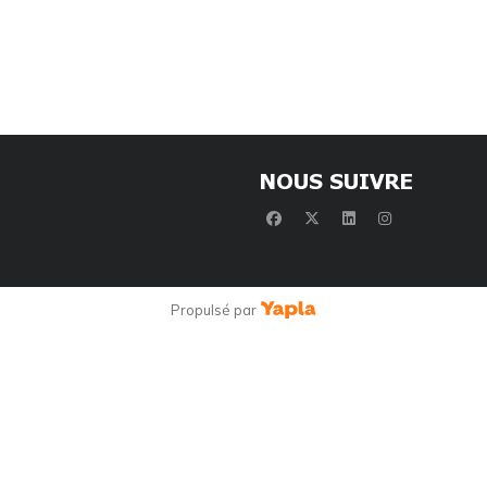
NOUS SUIVRE
facebook
x-twitter
linkedin
instagram
Propulsé par