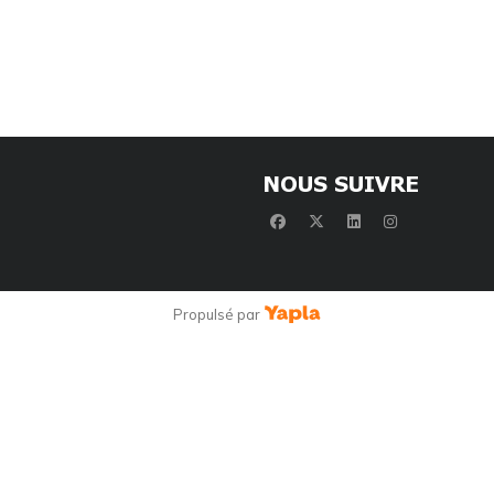
NOUS SUIVRE
facebook
x-twitter
linkedin
instagram
Propulsé par